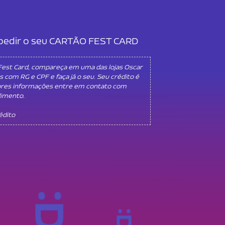
l pedir o seu CARTÃO FEST CARD
 Fest Card, compareça em uma das lojas Oscar
s com RG e CPF e faça já o seu. Seu crédito é
ores informações entre em contato com
dimento.
rédito