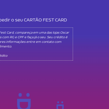
l pedir o seu CARTÃO FEST CARD
 Fest Card, compareça em uma das lojas Oscar
s com RG e CPF e faça já o seu. Seu crédito é
ores informações entre em contato com
dimento.
rédito