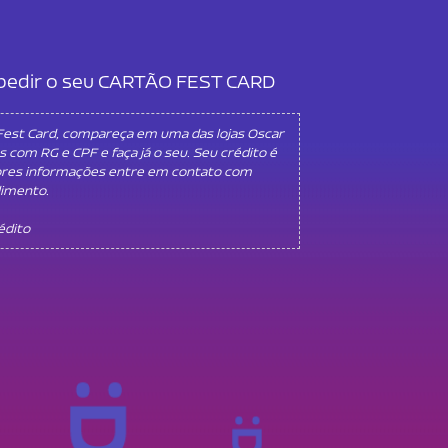
l pedir o seu CARTÃO FEST CARD
 Fest Card, compareça em uma das lojas Oscar
s com RG e CPF e faça já o seu. Seu crédito é
ores informações entre em contato com
dimento.
rédito