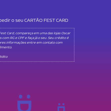
l pedir o seu CARTÃO FEST CARD
 Fest Card, compareça em uma das lojas Oscar
s com RG e CPF e faça já o seu. Seu crédito é
ores informações entre em contato com
dimento.
rédito