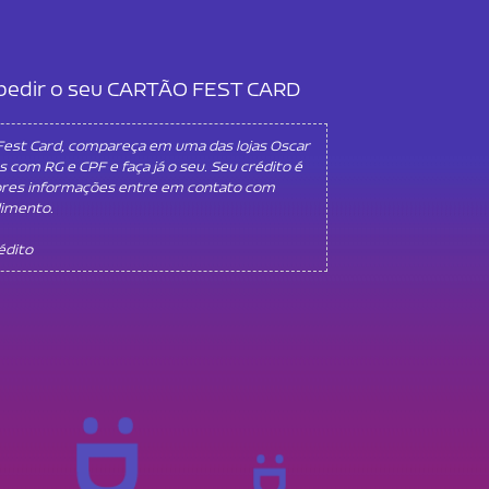
l pedir o seu CARTÃO FEST CARD
 Fest Card, compareça em uma das lojas Oscar
s com RG e CPF e faça já o seu. Seu crédito é
ores informações entre em contato com
dimento.
rédito