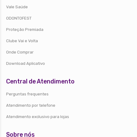
Vale Saúde
ODONTOFEST
Proteção Premiada
Clube Vai e Volta
Onde Comprar
Download Aplicativo
Central de Atendimento
Perguntas frequentes
Atendimento por telefone
Atendimento exclusivo para lojas
Sobre nós