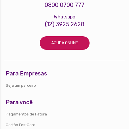
0800 0700 777
Whatsapp
(12) 3925.2628
AJUDA ONLINE
Para Empresas
Seja um parceiro
Para você
Pagamentos de Fatura
Cartão FestCard