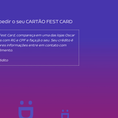
l pedir o seu CARTÃO FEST CARD
 Fest Card, compareça em uma das lojas Oscar
s com RG e CPF e faça já o seu. Seu crédito é
ores informações entre em contato com
dimento.
rédito