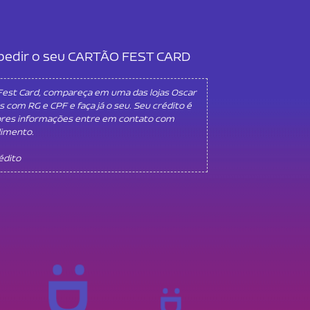
l pedir o seu CARTÃO FEST CARD
 Fest Card, compareça em uma das lojas Oscar
s com RG e CPF e faça já o seu. Seu crédito é
ores informações entre em contato com
dimento.
rédito