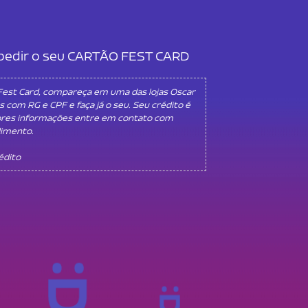
l pedir o seu CARTÃO FEST CARD
 Fest Card, compareça em uma das lojas Oscar
s com RG e CPF e faça já o seu. Seu crédito é
ores informações entre em contato com
dimento.
rédito