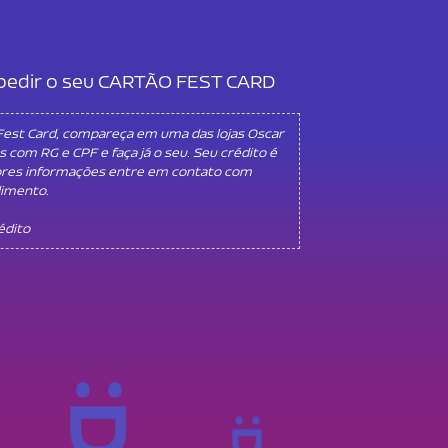
l pedir o seu CARTÃO FEST CARD
 Fest Card, compareça em uma das lojas Oscar
s com RG e CPF e faça já o seu. Seu crédito é
ores informações entre em contato com
dimento.
rédito