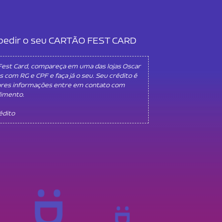
l pedir o seu CARTÃO FEST CARD
 Fest Card, compareça em uma das lojas Oscar
s com RG e CPF e faça já o seu. Seu crédito é
ores informações entre em contato com
dimento.
rédito