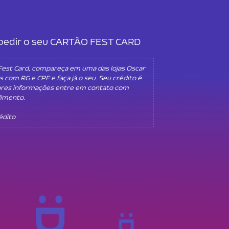
l pedir o seu CARTÃO FEST CARD
 Fest Card, compareça em uma das lojas Oscar
s com RG e CPF e faça já o seu. Seu crédito é
ores informações entre em contato com
dimento.
rédito