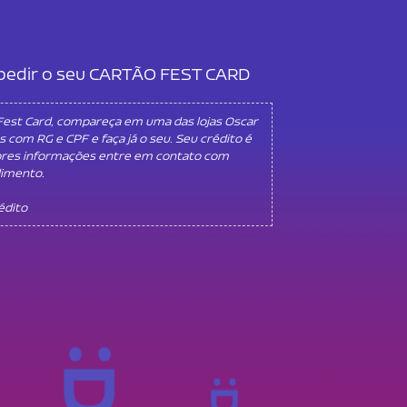
l pedir o seu CARTÃO FEST CARD
 Fest Card, compareça em uma das lojas Oscar
s com RG e CPF e faça já o seu. Seu crédito é
ores informações entre em contato com
dimento.
rédito